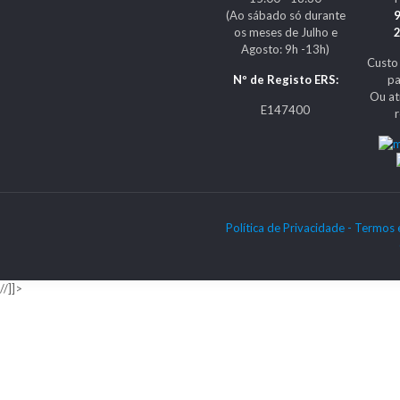
(Ao sábado só durante
os meses de Julho e
Agosto: 9h -13h)
Custo
Nº de Registo ERS:
pa
Ou at
E147400
Política de Privacidade -
Termos 
//]]>