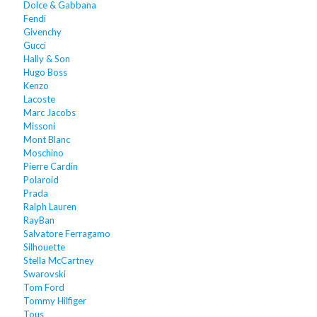
Dolce & Gabbana
Fendi
Givenchy
Gucci
Hally & Son
Hugo Boss
Kenzo
Lacoste
Marc Jacobs
Missoni
Mont Blanc
Moschino
Pierre Cardin
Polaroid
Prada
Ralph Lauren
RayBan
Salvatore Ferragamo
Silhouette
Stella McCartney
Swarovski
Tom Ford
Tommy Hilfiger
Tous