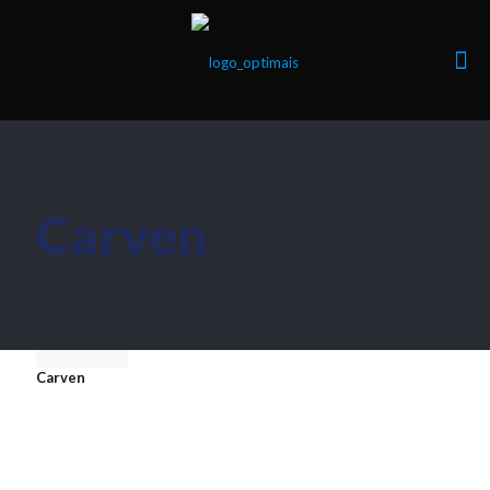
Carven
Carven