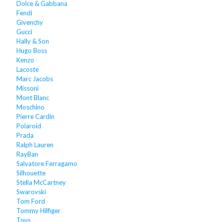
Dolce & Gabbana
Fendi
Givenchy
Gucci
Hally & Son
Hugo Boss
Kenzo
Lacoste
Marc Jacobs
Missoni
Mont Blanc
Moschino
Pierre Cardin
Polaroid
Prada
Ralph Lauren
RayBan
Salvatore Ferragamo
Silhouette
Stella McCartney
Swarovski
Tom Ford
Tommy Hilfiger
Tous