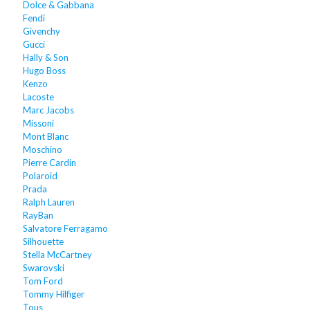
Dolce & Gabbana
Fendi
Givenchy
Gucci
Hally & Son
Hugo Boss
Kenzo
Lacoste
Marc Jacobs
Missoni
Mont Blanc
Moschino
Pierre Cardin
Polaroid
Prada
Ralph Lauren
RayBan
Salvatore Ferragamo
Silhouette
Stella McCartney
Swarovski
Tom Ford
Tommy Hilfiger
Tous