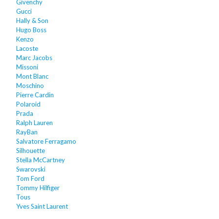
Givenchy
Gucci
Hally & Son
Hugo Boss
Kenzo
Lacoste
Marc Jacobs
Missoni
Mont Blanc
Moschino
Pierre Cardin
Polaroid
Prada
Ralph Lauren
RayBan
Salvatore Ferragamo
Silhouette
Stella McCartney
Swarovski
Tom Ford
Tommy Hilfiger
Tous
Yves Saint Laurent