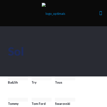
Sol
Ba&Sh
Try
Tous
Tommy
Tom Ford
Swarovski