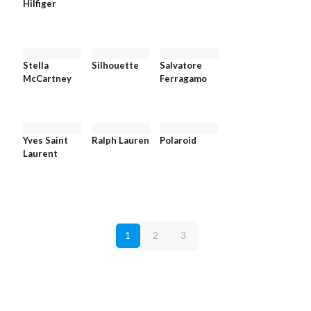
Hilfiger
Stella
Silhouette
Salvatore
McCartney
Ferragamo
Yves Saint
Ralph Lauren
Polaroid
Laurent
1
2
3