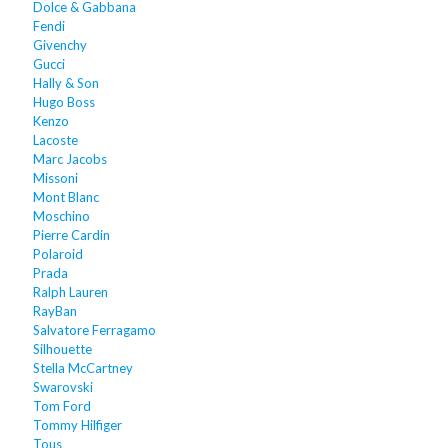
Dolce & Gabbana
Fendi
Givenchy
Gucci
Hally & Son
Hugo Boss
Kenzo
Lacoste
Marc Jacobs
Missoni
Mont Blanc
Moschino
Pierre Cardin
Polaroid
Prada
Ralph Lauren
RayBan
Salvatore Ferragamo
Silhouette
Stella McCartney
Swarovski
Tom Ford
Tommy Hilfiger
Tous