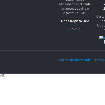
(Ao sábado só durante
os meses de Julho e
Agosto: 9h -13h)
Custo
Nº de Registo ERS:
pa
Ou at
E147400
Política de Privacidade -
Termos 
//]]>