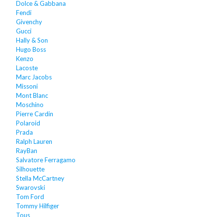
Dolce & Gabbana
Fendi
Givenchy
Gucci
Hally & Son
Hugo Boss
Kenzo
Lacoste
Marc Jacobs
Missoni
Mont Blanc
Moschino
Pierre Cardin
Polaroid
Prada
Ralph Lauren
RayBan
Salvatore Ferragamo
Silhouette
Stella McCartney
Swarovski
Tom Ford
Tommy Hilfiger
Tous