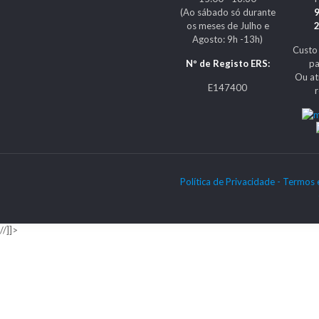
(Ao sábado só durante
os meses de Julho e
Agosto: 9h -13h)
Custo
Nº de Registo ERS:
pa
Ou at
E147400
Política de Privacidade -
Termos 
//]]>